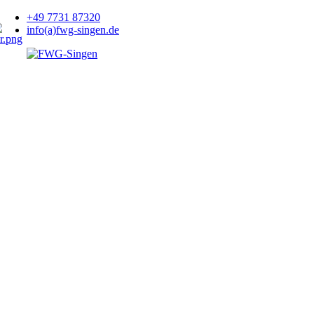
+49 7731 87320
info(a)fwg-singen.de