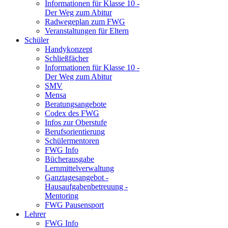
Informationen für Klasse 10 -
Der Weg zum Abitur
Radwegeplan zum FWG
Veranstaltungen für Eltern
Schüler
Handykonzept
Schließfächer
Informationen für Klasse 10 -
Der Weg zum Abitur
SMV
Mensa
Beratungsangebote
Codex des FWG
Infos zur Oberstufe
Berufsorientierung
Schülermentoren
FWG Info
Bücherausgabe
Lernmittelverwaltung
Ganztagesangebot -
Hausaufgabenbetreuung -
Mentoring
FWG Pausensport
Lehrer
FWG Info