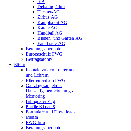
SIA
Debating Club
Theater-AG
Zirkus-AG
Kampfsport AG
Karate AG
Handball AG
Bienen- und Garten-AG
Fair-Trade-AG
Beratungsangebote
Europaschule FWG
Beitragsarchiv
Eltern
Kontakt zu den Lehrerinnen
und Lehrern
Elternarbeit am FWG
Ganztagesangebot -
Hausaufgabenbetreuung -
Mentoring
Bilingualer Zug
Profile Klasse 8
Formulare und Downloads
Mensa
FWG Info
Beratungsangebote