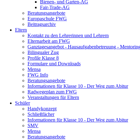
Bienen- und Garten-AG
Fair-Trade-AG
Beratungsangebote
Europaschule FWG
Beitragsarchiv
Eltern
Kontakt zu den Lehrerinnen und Lehrern
Elternarbeit am FWG
Ganztagesangebot - Hausaufgabenbetreuung - Mentorin
Bilingualer Zug
Profile Klasse 8
Formulare und Downloads
Mensa
FWG Info
Beratungsangebote
Informationen für Klasse 10 - Der Weg zum Abitur
Radwegeplan zum FWG
Veranstaltungen für Eltern
Schüler
Handykonzept
Schließfächer
Informationen für Klasse 10 - Der Weg zum Abitur
SMV
Mensa
Beratungsangebote