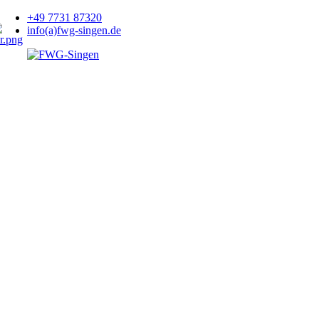
+49 7731 87320
info(a)fwg-singen.de