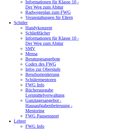
Informationen für Klasse 10 -
Der Weg zum Abitur
Radwegeplan zum FWG
Veranstaltungen für Eltern
Schüler
Handykonzept
Schließfächer
Informationen für Klasse 10 -
Der Weg zum Abitur
SMV
Mensa
Beratungsangebote
Codex des FWG
Infos zur Oberstufe
Berufsorientierung
Schülermentoren
FWG Info
Bücherausgabe
Lernmittelverwaltung
Ganztagesangebot -
Hausaufgabenbetreuung -
Mentoring
FWG Pausensport
Lehrer
FWG Info