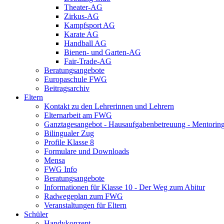
Theater-AG
Zirkus-AG
Kampfsport AG
Karate AG
Handball AG
Bienen- und Garten-AG
Fair-Trade-AG
Beratungsangebote
Europaschule FWG
Beitragsarchiv
Eltern
Kontakt zu den Lehrerinnen und Lehrern
Elternarbeit am FWG
Ganztagesangebot - Hausaufgabenbetreuung - Mentorin
Bilingualer Zug
Profile Klasse 8
Formulare und Downloads
Mensa
FWG Info
Beratungsangebote
Informationen für Klasse 10 - Der Weg zum Abitur
Radwegeplan zum FWG
Veranstaltungen für Eltern
Schüler
Handykonzept