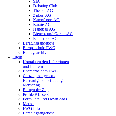
SIA
Debating Club
Theater-AG
Zirkus-AG
Kampfsport AG
Karate AG
Handball AG
Bienen- und Garten-AG
Fair-Trade-AG
Beratungsangebote
Europaschule FWG
Beitragsarchiv
Eltern
Kontakt zu den Lehrerinnen
und Lehrern
Elternarbeit am FWG
Ganztagesangebot -
Hausaufgabenbetreuung -
Mentoring
Bilingualer Zug
Profile Klasse 8
Formulare und Downloads
Mensa
FWG Info
Beratungsangebote