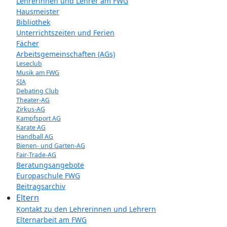
Lehrerinnen und Lehrer am FWG
Hausmeister
Bibliothek
Unterrichtszeiten und Ferien
Fächer
Arbeitsgemeinschaften (AGs)
Leseclub
Musik am FWG
SIA
Debating Club
Theater-AG
Zirkus-AG
Kampfsport AG
Karate AG
Handball AG
Bienen- und Garten-AG
Fair-Trade-AG
Beratungsangebote
Europaschule FWG
Beitragsarchiv
Eltern
Kontakt zu den Lehrerinnen und Lehrern
Elternarbeit am FWG