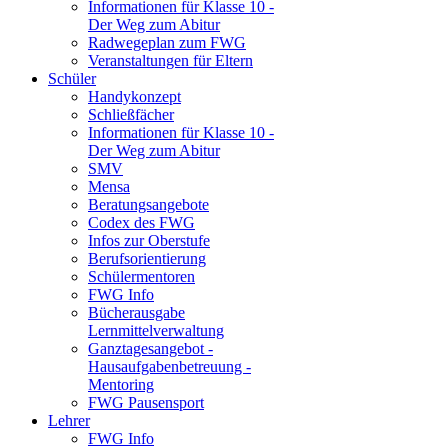
Informationen für Klasse 10 -
Der Weg zum Abitur
Radwegeplan zum FWG
Veranstaltungen für Eltern
Schüler
Handykonzept
Schließfächer
Informationen für Klasse 10 -
Der Weg zum Abitur
SMV
Mensa
Beratungsangebote
Codex des FWG
Infos zur Oberstufe
Berufsorientierung
Schülermentoren
FWG Info
Bücherausgabe
Lernmittelverwaltung
Ganztagesangebot -
Hausaufgabenbetreuung -
Mentoring
FWG Pausensport
Lehrer
FWG Info