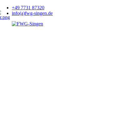
+49 7731 87320
info(a)fwg-singen.de