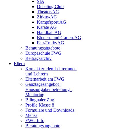
SIA
Debating Club
Theater-AG
Zirkus-AG
Kampfsport AG
Karate AG
Handball AG
Bienen- und Garten-AG
Fair-Trade-AG
Beratungsangebote
Europaschule FWG
Beitragsarchiv
Eltern
Kontakt zu den Lehrerinnen
und Lehrern
Elternarbeit am FWG
Ganztagesangebot -
Hausaufgabenbetreuung -
Mentoring
Bilingualer Zug
Profile Klasse 8
Formulare und Downloads
Mensa
FWG Info
Beratungsangebote